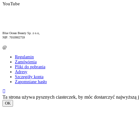
YouTube
Blue Ocean Beauty Sp. z o.o,
NIP: 7010902759
@
:
hello@azskinscience.com
Regulamin
Zamówienia
Pliki do pobrania
Adresy
Szczegóły konta
Zapomniane hasło
Ta strona używa pysznych ciasteczek, by móc dostarczyć najwyższą 
OK