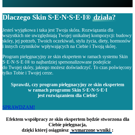
Dlaczego Skin S·E·N·S·E·I®
działa?
Jesteś wyjątkowa i taka jest Twoja skóra. Rozwiązania dla
wszystkich nie uwzględniają Twojej unikalnej kompozycji: budowy
skóry, jej potrzeb, Twoich oczekiwań, stylu życia, diety, hormonów
i innych czynników wpływających na Ciebie i Twoją skórę.
Program pielęgnacyjny ze skin ekspertem w ramach systemu Skin
S·E·N·S·E·I® to najbardziej spersonalizowane podejście
do Twojej skóry, jakiego możesz doświadczyć. To czas poświęcony
tylko Tobie i Twojej cerze.
Sprawdź, czy
program pielęgnacyjny ze skin ekspertem
w ramach programu Skin S·E·N·S·E·I
jest rozwiązaniem dla Ciebie!
SPRAWDZAM!
Efektem współpracy ze skin ekspertem będzie stworzona dla
Ciebie pielęgnacja,
dzięki której osiągniesz
wymarzone wyniki
: