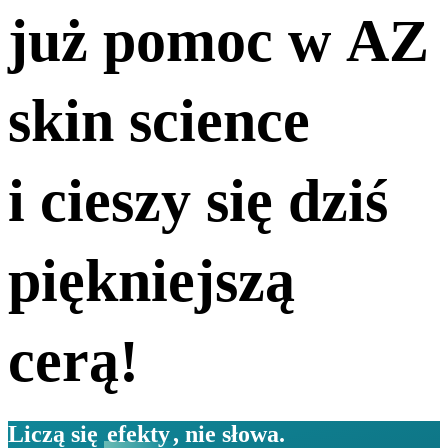
już pomoc w AZ
skin science
i cieszy się dziś
piękniejszą
cerą!
Liczą się
efekty
, nie słowa.