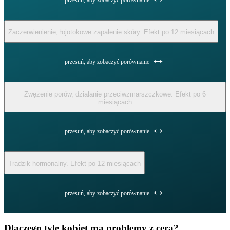
przesuń, aby zobaczyć porównanie
Zaczerwienienie, łojotokowe zapalenie skóry. Efekt po 12 miesiącach
↔
przesuń, aby zobaczyć porównanie
Zwężenie porów, działanie przeciwzmarszczkowe. Efekt po 6
miesiącach
↔
przesuń, aby zobaczyć porównanie
Trądzik hormonalny. Efekt po 12 miesiącach
↔
przesuń, aby zobaczyć porównanie
Dlaczego tyle kobiet ma problemy z cerą?