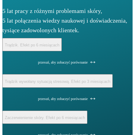
5 lat pracy z różnymi problemami skóry,
5 lat połączenia wiedzy naukowej i doświadczenia,
tysiące zadowolonych klientek.
Trądzik. Efekt po 6 miesiącach
↔
przesuń, aby zobaczyć porównanie
Trądzik wywołany sytuacją stresową. Efekt po 3 miesiącach
↔
przesuń, aby zobaczyć porównanie
Zaczerwienienie skóry. Efekt po 6 miesiącach
↔