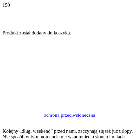
Produkt
został dodany do koszyka.
Ochrona skóry
przed słońcem…trend
czy konieczność?
ochrona przeciwsłoneczna
9 lat temu
Kolejny „długi weekend” przed nami, zaczynają się też już urlopy.
Nie sposób w tym momencie nie wspomnieć o słońcu i mitach