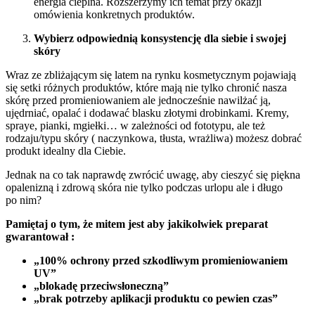
energia cieplna. Rozszerzymy ich temat przy okazji
omówienia konkretnych produktów.
Wybierz odpowiednią konsystencję dla siebie i swojej
skóry
Wraz ze zbliżającym się latem na rynku kosmetycznym pojawiają
się setki różnych produktów, które mają nie tylko chronić nasza
skórę przed promieniowaniem ale jednocześnie nawilżać ją,
ujędrniać, opalać i dodawać blasku złotymi drobinkami. Kremy,
spraye, pianki, mgiełki… w zależności od fototypu, ale też
rodzaju/typu skóry ( naczynkowa, tłusta, wrażliwa) możesz dobrać
produkt idealny dla Ciebie.
Jednak na co tak naprawdę zwrócić uwagę, aby cieszyć się piękna
opalenizną i zdrową skóra nie tylko podczas urlopu ale i długo
po nim?
Pamiętaj o tym, że mitem jest aby jakikolwiek preparat
gwarantował :
„100% ochrony przed szkodliwym promieniowaniem
UV”
„blokadę przeciwsłoneczną”
„brak potrzeby aplikacji produktu co pewien czas”