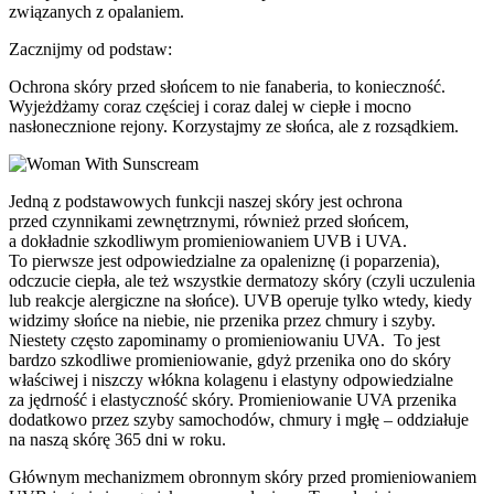
związanych z opalaniem.
Zacznijmy od podstaw:
Ochrona skóry przed słońcem to nie fanaberia, to konieczność.
Wyjeżdżamy coraz częściej i coraz dalej w ciepłe i mocno
nasłonecznione rejony. Korzystajmy ze słońca, ale z rozsądkiem.
Jedną z podstawowych funkcji naszej skóry jest ochrona
przed czynnikami zewnętrznymi, również przed słońcem,
a dokładnie szkodliwym promieniowaniem UVB i UVA.
To pierwsze jest odpowiedzialne za opaleniznę (i poparzenia),
odczucie ciepła, ale też wszystkie dermatozy skóry (czyli uczulenia
lub reakcje alergiczne na słońce). UVB operuje tylko wtedy, kiedy
widzimy słońce na niebie, nie przenika przez chmury i szyby.
Niestety często zapominamy o promieniowaniu UVA. To jest
bardzo szkodliwe promieniowanie, gdyż przenika ono do skóry
właściwej i niszczy włókna kolagenu i elastyny odpowiedzialne
za jędrność i elastyczność skóry. Promieniowanie UVA przenika
dodatkowo przez szyby samochodów, chmury i mgłę – oddziałuje
na naszą skórę 365 dni w roku.
Głównym mechanizmem obronnym skóry przed promieniowaniem