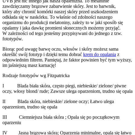
UVB jest nic innego jak nasza opalenizna. To melaninie
zawdzięczamy brązowe zabarwienie skóry. Jest to barwnik,
który aby chronić komórki naszej skóry przed uszkodzeniem
odkłada się w naskórku. To właśnie od zdolności naszego
organizmu do produkcji melatoniny, zależy to w jaki sposób się
opalamy i jaka dawkę promieni słonecznych możemy przyjąć.
W zależności od tego jesteśmy przypisywani do jednego z tzw.
fototypów.
Biorąc pod uwagę barwę oczu, włosów i skóry możesz sama
określić swój fototyp i dzięki temu dobrać
krem do opalania
z
odpowiednim filtrem. Pamiętaj, że faktor powinien być tym wyższy,
im jaśniejszą masz karnację!
Rodzaje fototypów wg Fitzpatricka
I Blada biała skóra, często piegi, niebieskie/ zielone/ piwne
oczy, włosy blond/ rude; Zawsze ulega oparzeniom, trudno się opala
II Blada skóra, niebieskie/ zielone oczy; Łatwo ulega
oparzeniom, trudno się opala
III Ciemniejsza biała skóra ; Opala się po początkowym
oparzeniu
IV Jasna brązowa skóra; Oparzenia minimalne, opala się łatwo