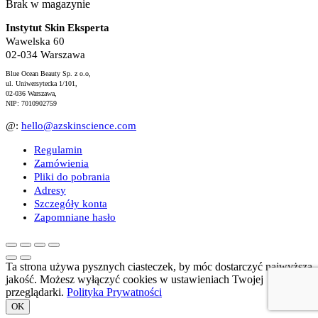
Brak w magazynie
Instytut Skin Eksperta
Wawelska 60
02-034 Warszawa
Blue Ocean Beauty Sp. z o.o,
ul. Uniwersytecka 1/101,
02-036 Warszawa,
NIP: 7010902759
@:
hello@azskinscience.com
Regulamin
Zamówienia
Pliki do pobrania
Adresy
Szczegóły konta
Zapomniane hasło
Ta strona używa pysznych ciasteczek, by móc dostarczyć najwyższą
jakość. Możesz wyłączyć cookies w ustawieniach Twojej
przeglądarki.
Polityka Prywatności
OK