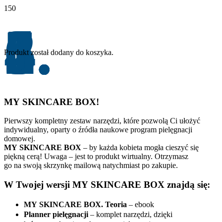
1.
2.
3.
4.
5.
6.
Produkt
został dodany do koszyka.
MY SKINCARE BOX!
Pierwszy kompletny zestaw narzędzi, które pozwolą Ci ułożyć
indywidualny, oparty o źródła naukowe program pielęgnacji
domowej.
MY SKINCARE BOX
– by każda kobieta mogła cieszyć się
piękną cerą! Uwaga – jest to produkt wirtualny. Otrzymasz
go na swoją skrzynkę mailową natychmiast po zakupie.
W Twojej wersji MY SKINCARE BOX znajdą się:
MY SKINCARE BOX. Teoria
– ebook
Planner pielęgnacji
– komplet narzędzi, dzięki