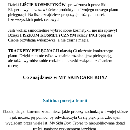
Dzięki
LIŚCIE KOSMETYKÓW
sprawdzonych przez Skin
Eksperta wybierzesz właściwe produkty do Twojego nowego planu
pielęgnacji. Na liście znajdziesz propozycje różnych marek
i ze wszystkich półek cenowych.
Jeśli wolisz samodzielnie wybrać sobie kosmetyki, nie ma sprawy!
Dzięki
FISZKOM KOSMETYCZNYM
składy INCI będą dla
Ciebie przydatną wskazówką, a nie czarną magią.
TRACKERY PIELĘGNACJI
ułatwią Ci ułożenie konkretnego
planu. Dzięki nim nie tylko wizualnie rozplanujesz pielęgnację,
ale także wyrobisz sobie codzienne nawyki związane z dbaniem
o cerę.
Co znajdziesz w MY SKINCARE BOX?
Solidna porcja teorii
Ebook, dzięki któremu zrozumiesz, jakie procesy zachodzą w Twojej skórze
i jak możesz jej pomóc, by odwdzięczyła Ci się pięknym, zdrowym
wyglądem przez wiele lat.
My Skin Box. Teoria
to niepublikowane dotąd
treści, napisane przystępnym językiem.