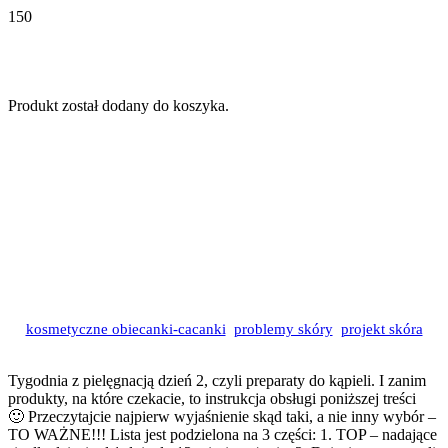
Produkt
został dodany do koszyka.
Jak pielęgnować skórę
dzieci cz.2 Kąpiel
kosmetyczne obiecanki-cacanki
,
problemy skóry
,
projekt skóra
9 lat temu
Tygodnia z pielęgnacją dzień 2, czyli preparaty do kąpieli. I zanim
produkty, na które czekacie, to instrukcja obsługi poniższej treści
🙂
Przeczytajcie najpierw wyjaśnienie skąd taki, a nie inny wybór –
TO WAŻNE!!! Lista jest podzielona na 3 części: 1. TOP – nadające