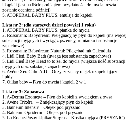
i kąpieli (jest na liście pod kątem przydatności do mycia, reszta
zostanie oceniona później)
5. ATOPERAL BABY PLUS, emulsja do kąpieli
Lista nr 2: (dla starszych dzieci powyżej 1 roku)
1. ATOPERAL BABY PLUS, pianka do mycia
2. Rossmann: Babydream: Pielęgnacyjny płyn do kąpieli (ma więcej
substancji myjących i wyciąg z pszenicy, rumianku i substancje
zapachowe)
3. Rossmann: Babydream Natural: Pflegebad mit Calendula
4. Lidl Cień, Baby Bath (uwaga jest substancja zapachowa)
5. Lidl Cień Baby Head to to żel do mycia (większa ilość substancji
myjących oraz substanja zapachowa)
6. Avène XeraCalm A.D – Oczyszczający olejek uzupełniający
lipidy
7. Oillan baby – Płyn do mycia i kąpieli 2 w 1
Lista nr 3: Zapasowa
1. A-Derma Exomega – Płyn do kąpieli z wyciągiem z owsa
2. Avène Trixéra+ – Zmiękczający płyn do kąpieli
3. Balneum Intensiv – Olejek pod prysznic
4. Balneum Opriderm – Olejek pod prysznic
5. La Roche-Posay Lipikar Surgras – Kostka myjąca (PRYSZNIC)