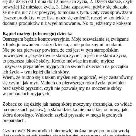
się dla dzieci od 1 dnia do 12 miesiąca życia, 2. Dzieci starsze, czyli
powyżej 12 miesiąca życia, 3. Lista zapasowa, gdyby się okazało,
że nie ma nic z list powyżej, to można z tych. Cały czas sprawdzam
jeszcze produkty, więc lista może się zmienić, raczej w kontekście
dodania produktów niż wyeliminowania. No to jedziemy z koksem
Kąpiel małego (zdrowego) dziecka
Ostrzegam będzie kontrowersyjnie. Moje rozważania są związane
z funkcjonowaniem skóry dziecka, a nie potocznymi trendami.
Nie po raz pierwszy powiem, że coś jest w tym staropolskim
powiedzeniu „częste mycie skraca życie”, a jeśli nie skraca życia,
to pogarsza jakość skóry. Krótko mówiąc im mniej myjesz
i używasz preparatów myjących na swoich dzieciach na początku
ich życia – tym lepiej dla ich skóry.
Wiem, że trudno się z takim myśleniem pogodzić, więc zastanówmy
się czym i jak myć. Maluch do pierwszego roku życia, powinien
brać szybki prysznic, czyli nie pozwalajmy na moczenie skóry
w preparatach myjących.
Zobacz co się dzieje jak naszą skórę moczymy (rozmięka, co widać
na opuszkach palców), a skóra dziecka nie ma takiej ochrony, jak
skóra dorosłego. Wniosek: szybki prysznic w mega łagodnych
preparatach.
Czym myć? Noworodka i niemowlę można umyć po prostu wodą