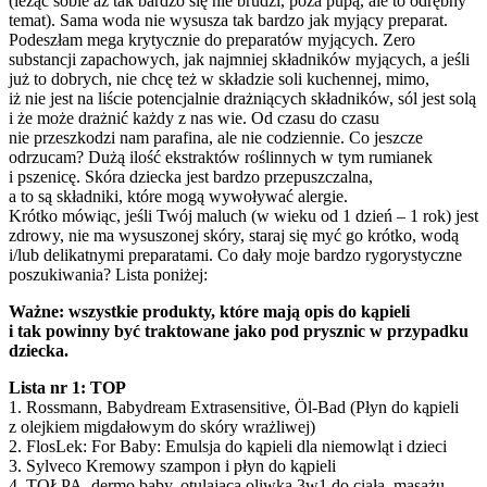
(leżąc sobie aż tak bardzo się nie brudzi, poza pupą, ale to odrębny
temat). Sama woda nie wysusza tak bardzo jak myjący preparat.
Podeszłam mega krytycznie do preparatów myjących. Zero
substancji zapachowych, jak najmniej składników myjących, a jeśli
już to dobrych, nie chcę też w składzie soli kuchennej, mimo,
iż nie jest na liście potencjalnie drażniących składników, sól jest solą
i że może drażnić każdy z nas wie. Od czasu do czasu
nie przeszkodzi nam parafina, ale nie codziennie. Co jeszcze
odrzucam? Dużą ilość ekstraktów roślinnych w tym rumianek
i pszenicę. Skóra dziecka jest bardzo przepuszczalna,
a to są składniki, które mogą wywoływać alergie.
Krótko mówiąc, jeśli Twój maluch (w wieku od 1 dzień – 1 rok) jest
zdrowy, nie ma wysuszonej skóry, staraj się myć go krótko, wodą
i/lub delikatnymi preparatami. Co dały moje bardzo rygorystyczne
poszukiwania? Lista poniżej:
Ważne: wszystkie produkty, które mają opis do kąpieli
i tak powinny być traktowane jako pod prysznic w przypadku
dziecka.
Lista nr 1: TOP
1. Rossmann, Babydream Extrasensitive, Öl-Bad (Płyn do kąpieli
z olejkiem migdałowym do skóry wrażliwej)
2. FlosLek: For Baby: Emulsja do kąpieli dla niemowląt i dzieci
3. Sylveco Kremowy szampon i płyn do kąpieli
4. TOŁPA, dermo baby, otulająca oliwka 3w1 do ciała, masażu