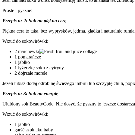
Jeśli zamiast soku wolisz konsystencję musu, to ananasa też zblenduj.
Proste i pyszne!
Przepis nr 2: Sok na piękną cerę
Piękna cera to taka, bez wyprysków, jędrna, gładka i naturalnie rumia
Wrzuć do sokowirówki:
2 marchewki
1 pomarańczę
1 jabłko
1 łyżeczkę soku z cytryny
2 dojrzałe morele
Jeżeli lubisz dodaj odrobinę świeżego imbiru lub szczyptę chilli, p
Przepis nr 3: Sok na energię
Ulubiony sok BeautyCode. Nie dosyć, że pyszny to jeszcze dostarcza 
Wrzuć do sokowirówki:
1 jabłko
garść szpinaku baby