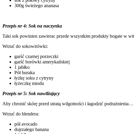
sok z połowy cytryny
300g świeżego ananasa
Przepis nr 4: Sok na naczynka
Taki sok powinien zawierac przede wszystkim produkty bogate w wita
Wrzuć do sokowirówki:
garść czarnej porzeczki
garść borówki amerykańskiej
1 jabłko
Pół buraka
łyżkę soku z cytryny
łyżeczkę miodu
Przepis nr 5: Sok nawilżający
Aby chronić skórę przed utratą wilgotności i łagodzić podrażnienia…
Wrzuć do blendera:
pół avocado
dojrzałego banana