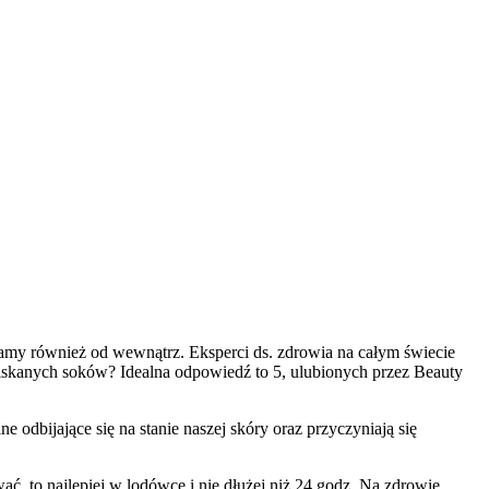
skóra
dbamy również od wewnątrz. Eksperci ds. zdrowia na całym świecie
ciskanych soków? Idealna odpowiedź to 5, ulubionych przez Beauty
 odbijające się na stanie naszej skóry oraz przyczyniają się
ać, to najlepiej w lodówce i nie dłużej niż 24 godz. Na zdrowie