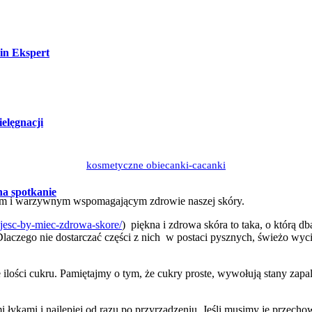
kin Ekspert
 owocowo-warzywne a piękna 
elęgnacji
kosmetyczne obiecanki-cacanki
9 lat temu
a spotkanie
ym i warzywnym wspomagającym zdrowie naszej skóry.
-jesc-by-miec-zdrowa-skore/
) piękna i zdrowa skóra to taka, o którą 
laczego nie dostarczać części z nich w postaci pysznych, świeżo wy
ości cukru. Pamiętajmy o tym, że cukry proste, wywołują stany zapalne
łykami i najlepiej od razu po przyrządzeniu. Jeśli musimy je przechow