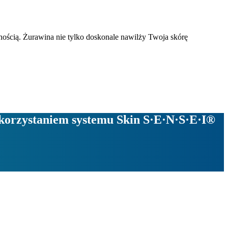
nością. Żurawina nie tylko doskonale nawilży Twoja skórę
korzystaniem systemu Skin S·E·N·S·E·I®