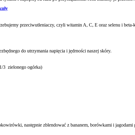
kuły
ebujemy przeciwutleniaczy, czyli witamin A, C, E oraz selenu i beta-
zbędnego do utrzymania napięcia i jędrności naszej skóry.
a 1/3 zielonego ogórka)
kowirówki, następnie zblendować z bananem, borówkami i jagodami g