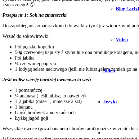
i smacznego! 🙂
Blog / arty
Przepis nr 1: Sok na zmarszczki
Do zapobiegania zmarszczkom i do walki z tymi już widocznymi potrz
Wrzuć do sokowirówki:
Video
Pół pęczku koperku
50g czerwonej kapusty à stymuluje ona produkcję kolagenu, nie
Pół jabłka
¼ czerwonej papryki
1 łodygę selera naciowego (jeśli nie lubisz selera zamień go n
Sklep
Jeśli wolisz wersję bardziej owocową to weź:
1 pomarańczę
¼ ananasa ( jeśli lubisz, to nawet ½)
1-2 jabłka (duże 1, mniejsze 2 szt)
Języki
1 banana
Garść borówek amerykańskich
Łyżkę jagód goji
Wszystkie owoce (poza bananem i borówkami) możesz wrzucić do so