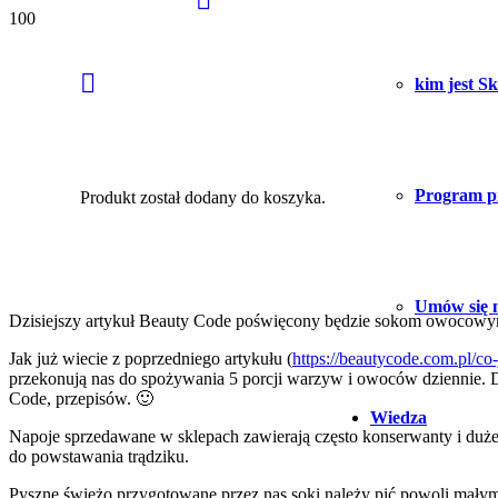
kim jest S
Soki
Program pi
Produkt
został dodany do koszyka.
Umów się n
Dzisiejszy artykuł Beauty Code poświęcony będzie sokom owocow
Jak już wiecie z poprzedniego artykułu (
https://beautycode.com.pl/co
przekonują nas do spożywania 5 porcji warzyw i owoców dziennie. D
Code, przepisów. 🙂
Wiedza
Napoje sprzedawane w sklepach zawierają często konserwanty i duże il
do powstawania trądziku.
Pyszne świeżo przygotowane przez nas soki należy pić powoli małymi 