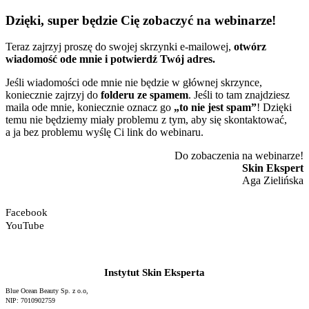
Dzięki, super będzie Cię zobaczyć na webinarze!
Teraz zajrzyj proszę do swojej skrzynki e-mailowej,
otwórz
wiadomość ode mnie i potwierdź Twój adres.
Jeśli wiadomości ode mnie nie będzie w głównej skrzynce,
koniecznie zajrzyj do
folderu ze spamem
. Jeśli to tam znajdziesz
maila ode mnie, koniecznie oznacz go
„to nie jest spam”
! Dzięki
temu nie będziemy miały problemu z tym, aby się skontaktować,
a ja bez problemu wyślę Ci link do webinaru.
Do zobaczenia na webinarze!
Skin Ekspert
Aga Zielińska
Facebook
YouTube
Instytut Skin Eksperta
Blue Ocean Beauty Sp. z o.o,
NIP: 7010902759