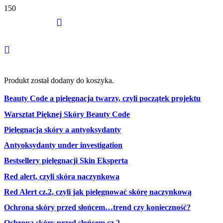
Produkt
został dodany do koszyka.
Beauty Code a pielęgnacja twarzy, czyli początek projektu
Warsztat Pięknej Skóry Beauty Code
Pielęgnacja skóry a antyoksydanty
Antyoksydanty under investigation
Bestsellery pielęgnacji Skin Eksperta
Red alert, czyli skóra naczynkowa
Red Alert cz.2, czyli jak pielęgnować skórę naczynkową
Ochrona skóry przed słońcem…trend czy konieczność?
Ochrona skóry przed słońcem cz.2