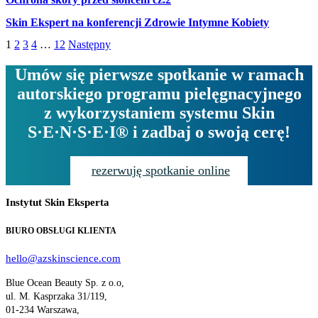
Skin Ekspert na konferencji Zdrowie Intymne Kobiety
1
2
3
4
…
12
Następny
Umów się pierwsze spotkanie w ramach
autorskiego programu pielęgnacyjnego
z wykorzystaniem systemu Skin
S·E·N·S·E·I® i zadbaj o swoją cerę!
rezerwuję spotkanie online
Instytut Skin Eksperta
BIURO OBSŁUGI KLIENTA
hello@azskinscience.com
Blue Ocean Beauty Sp. z o.o,
ul. M. Kasprzaka 31/119,
01-234 Warszawa,